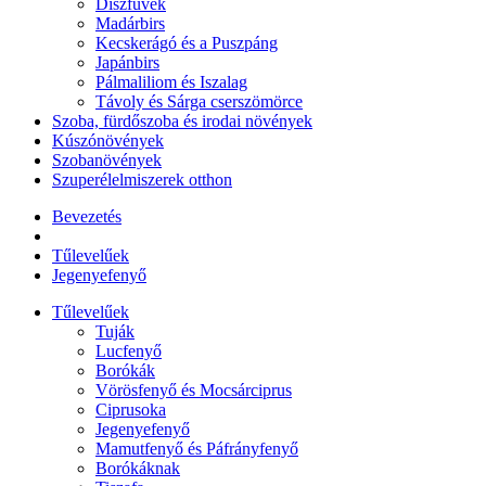
Díszfüvek
Madárbirs
Kecskerágó és a Puszpáng
Japánbirs
Pálmaliliom és Iszalag
Távoly és Sárga cserszömörce
Szoba, fürdőszoba és irodai növények
Kúszónövények
Szobanövények
Szuperélelmiszerek otthon
Bevezetés
Tűlevelűek
Jegenyefenyő
Tűlevelűek
Tuják
Lucfenyő
Borókák
Vörösfenyő és Mocsárciprus
Ciprusoka
Jegenyefenyő
Mamutfenyő és Páfrányfenyő
Borókáknak