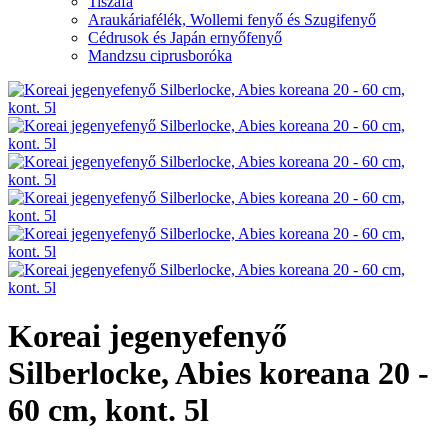
Tiszafa
Araukáriafélék, Wollemi fenyő és Szugifenyő
Cédrusok és Japán ernyőfenyő
Mandzsu ciprusboróka
Koreai jegenyefenyő
Silberlocke, Abies koreana 20 -
60 cm, kont. 5l