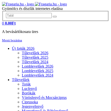
Gyümölcs és díszfák internetes eladása
0
0.00Ft
A bevásárlókosara üres
Menü bezárása
Új fajták 2026
Tűlevelűek 2026
Tűlevelűek 2025
Tűlevelűek 2024
Lomblevelűek 2026
Lomblevelűek 2025
Lomblevelűek 2024
Tűlevelűek
Tuják
Lucfenyő
Borókák
Vörösfenyő és Mocsárciprus
Ciprusoka
Jegenyefenyő
Mamutfenyő és Páfrányfenyő