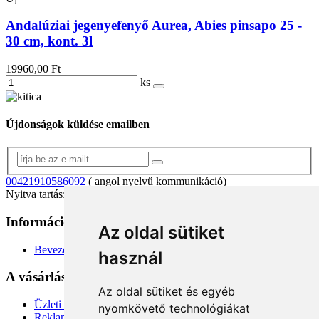
Andalúziai jegenyefenyő Aurea, Abies pinsapo 25 -
30 cm, kont. 3l
19960,00 Ft
ks
Újdonságok küldése emailben
00421910586092
( angol nyelvű kommunikáció)
Nyitva tartás: 8.00 – 16.00 (hétfő-péntek)
Információk
+
Az oldal sütiket
Bevezetés
használ
A vásárlásról
+
Az oldal sütiket és egyéb
Üzleti feltételek
nyomkövető technológiákat
Reklamációs panasz