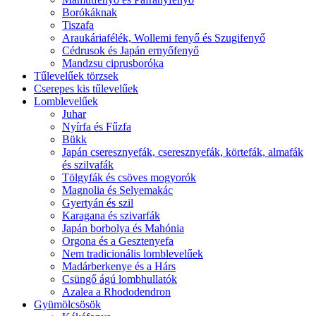
Borókáknak
Tiszafa
Araukáriafélék, Wollemi fenyő és Szugifenyő
Cédrusok és Japán ernyőfenyő
Mandzsu ciprusboróka
Tűlevelűek törzsek
Cserepes kis tűlevelűek
Lomblevelűek
Juhar
Nyírfa és Fűzfa
Bükk
Japán cseresznyefák, cseresznyefák, körtefák, almafák
és szilvafák
Tölgyfák és csöves mogyorók
Magnolia és Selyemakác
Gyertyán és szil
Karagana és szivarfák
Japán borbolya és Mahónia
Orgona és a Gesztenyefa
Nem tradicionális lomblevelűek
Madárberkenye és a Hárs
Csüngő ágú lombhullatók
Azalea a Rhododendron
Gyümölcsösök