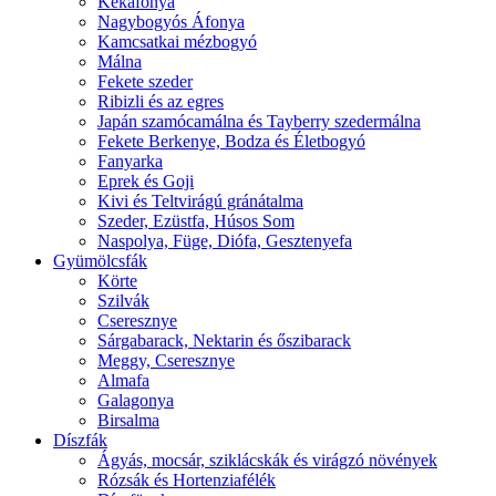
Kékáfonya
Nagybogyós Áfonya
Kamcsatkai mézbogyó
Málna
Fekete szeder
Ribizli és az egres
Japán szamócamálna és Tayberry szedermálna
Fekete Berkenye, Bodza és Életbogyó
Fanyarka
Eprek és Goji
Kivi és Teltvirágú gránátalma
Szeder, Ezüstfa, Húsos Som
Naspolya, Füge, Diófa, Gesztenyefa
Gyümölcsfák
Körte
Szilvák
Cseresznye
Sárgabarack, Nektarin és őszibarack
Meggy, Cseresznye
Almafa
Galagonya
Birsalma
Díszfák
Ágyás, mocsár, sziklácskák és virágzó növények
Rózsák és Hortenziafélék