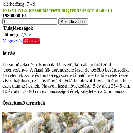
elérhetőség:
7 - 9
INGYENES kiszállítás feletti megrendeléskor 56600 Ft
19800,00 Ft
Kosárhoz adni
Tulajdonságok
tömeg:
2,3kg
Megosztás
Uložiť
leírás
Lassú növekedésű, kompakt kinézetű, kúp alakú örökzöld
jegenyefenyő. A fiatal fák ágrendszere laza, de később besűrűsödik.
Leveleinek színe és fonáka egyszerre látható, mert a tűlevelek ívesen
visszahajolnak, ezüstös fényűek. Felálló tobozai 1 év alatt érnek be,
ezek után szétesnek. Nagyon lassú növekedésű: 5 év alatt 35-45 cm,
10 év alatt 70-90 cm-es magasságot ér el, kifejletten 2-5 m magas
Összefüggő termékek