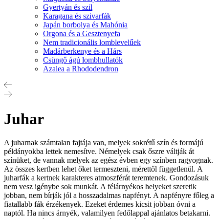
Gyertyán és szil
Karagana és szivarfák
Japán borbolya és Mahónia
Orgona és a Gesztenyefa
Nem tradicionális lomblevelűek
Madárberkenye és a Hárs
Csüngő ágú lombhullatók
Azalea a Rhododendron
Juhar
A juharnak számtalan fajtája van, melyek sokrétű szín és formájú
példányokba lettek nemesítve. Némelyek csak őszre váltják át
színüket, de vannak melyek az egész évben egy színben ragyognak.
Az összes kertben lehet őket termeszteni, mérettől függetlenül. A
juharfák a kertnek karakteres atmoszférát teremtenek. Gondozásuk
nem vesz igénybe sok munkát. A félárnyékos helyeket szeretik
jobban, nem bírják jól a hosszadalmas napfényt. A napfényre főleg a
fiatallabb fák érzékenyek. Ezeket érdemes kicsit jobban óvni a
naptól. Ha nincs árnyék, valamilyen fedőlappal ajánlatos betakarni.