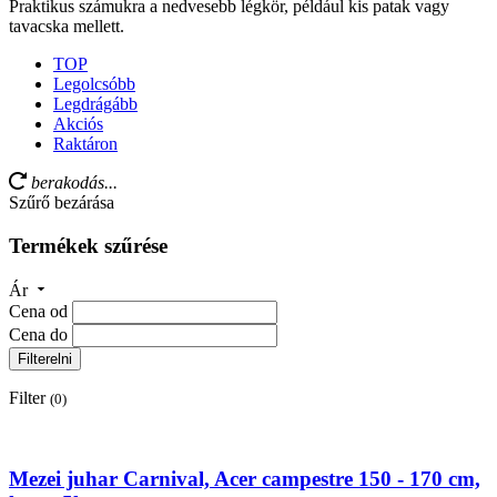
Praktikus számukra a nedvesebb légkör, például kis patak vagy
tavacska mellett.
TOP
Legolcsóbb
Legdrágább
Akciós
Raktáron
berakodás...
Szűrő bezárása
Termékek szűrése
Ár
Cena od
Cena do
Filterelni
Filter
(0)
Mezei juhar Carnival, Acer campestre 150 - 170 cm,