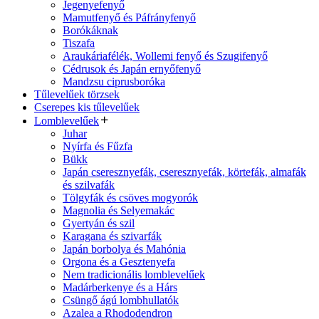
Jegenyefenyő
Mamutfenyő és Páfrányfenyő
Borókáknak
Tiszafa
Araukáriafélék, Wollemi fenyő és Szugifenyő
Cédrusok és Japán ernyőfenyő
Mandzsu ciprusboróka
Tűlevelűek törzsek
Cserepes kis tűlevelűek
Lomblevelűek
Juhar
Nyírfa és Fűzfa
Bükk
Japán cseresznyefák, cseresznyefák, körtefák, almafák
és szilvafák
Tölgyfák és csöves mogyorók
Magnolia és Selyemakác
Gyertyán és szil
Karagana és szivarfák
Japán borbolya és Mahónia
Orgona és a Gesztenyefa
Nem tradicionális lomblevelűek
Madárberkenye és a Hárs
Csüngő ágú lombhullatók
Azalea a Rhododendron