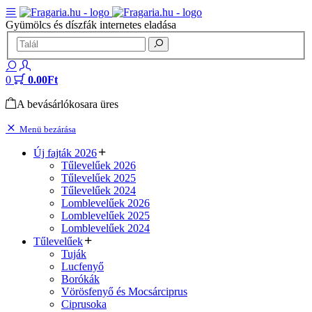
Gyümölcs és díszfák internetes eladása
0
0.00Ft
A bevásárlókosara üres
Menü bezárása
Új fajták 2026
Tűlevelűek 2026
Tűlevelűek 2025
Tűlevelűek 2024
Lomblevelűek 2026
Lomblevelűek 2025
Lomblevelűek 2024
Tűlevelűek
Tuják
Lucfenyő
Borókák
Vörösfenyő és Mocsárciprus
Ciprusoka