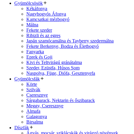
Gyümölcsösök
Kékáfonya
Nagybogyós Áfonya
Kamcsatkai mézbogyó
Málna
Fekete szeder
Ribizli és az egres
Japán szamócamálna és Tayberry szedermálna
Fekete Berkenye, Bodza és Életbogyó
Fanyarka
Eprek és Goji
Kivi és Teltvirágú gránátalma
Szeder, Ezüstfa, Húsos Som
Naspolya, Füge, Diófa, Gesztenyefa
Gyümölcsfák
Körte
Szilvák
Cseresznye
Sárgabarack, Nektarin és őszibarack
Meggy, Cseresznye
Almafa
Galagonya
Birsalma
Díszfák
Ágyás, mocsár, sziklácskák és virágzó növények