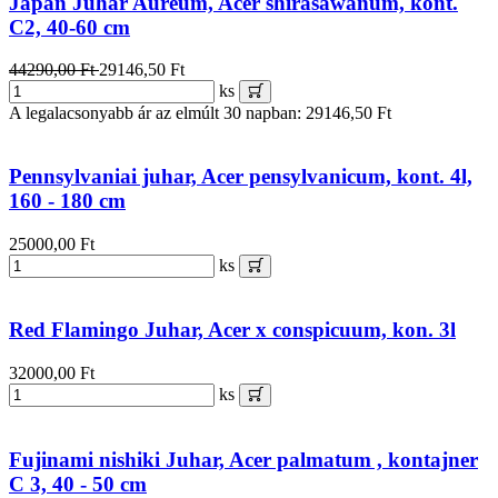
Japán Juhar Aureum, Acer shirasawanum, kont.
C2, 40-60 cm
44290,00 Ft
29146,50 Ft
ks
A legalacsonyabb ár az elmúlt 30 napban: 29146,50 Ft
Pennsylvaniai juhar, Acer pensylvanicum, kont. 4l,
160 - 180 cm
25000,00 Ft
ks
Red Flamingo Juhar, Acer x conspicuum, kon. 3l
32000,00 Ft
ks
Fujinami nishiki Juhar, Acer palmatum , kontajner
C 3, 40 - 50 cm