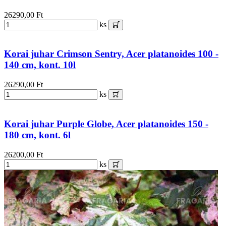
26290,00 Ft
ks
Korai juhar Crimson Sentry, Acer platanoides 100 -
140 cm, kont. 10l
26290,00 Ft
ks
Korai juhar Purple Globe, Acer platanoides 150 -
180 cm, kont. 6l
26200,00 Ft
ks