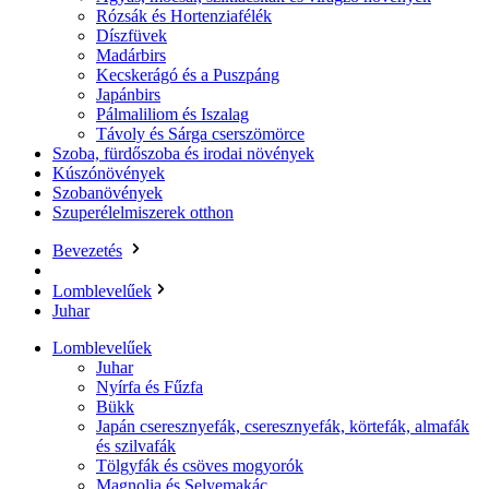
Rózsák és Hortenziafélék
Díszfüvek
Madárbirs
Kecskerágó és a Puszpáng
Japánbirs
Pálmaliliom és Iszalag
Távoly és Sárga cserszömörce
Szoba, fürdőszoba és irodai növények
Kúszónövények
Szobanövények
Szuperélelmiszerek otthon
Bevezetés
Lomblevelűek
Juhar
Lomblevelűek
Juhar
Nyírfa és Fűzfa
Bükk
Japán cseresznyefák, cseresznyefák, körtefák, almafák
és szilvafák
Tölgyfák és csöves mogyorók
Magnolia és Selyemakác