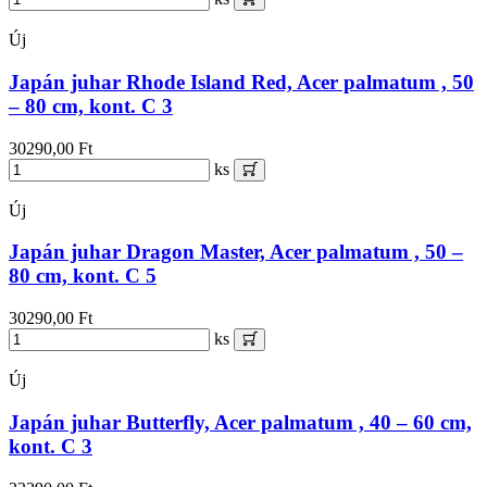
Új
Japán juhar Rhode Island Red, Acer palmatum , 50
– 80 cm, kont. C 3
30290,00 Ft
ks
Új
Japán juhar Dragon Master, Acer palmatum , 50 –
80 cm, kont. C 5
30290,00 Ft
ks
Új
Japán juhar Butterfly, Acer palmatum , 40 – 60 cm,
kont. C 3