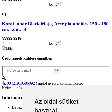
ks
Új
Korai juhar Black Maja, Acer platanoides 150 - 180
cm, kont. 5l
33900,00 Ft
ks
Újdonságok küldése emailben
00421910586092
( angol nyelvű kommunikáció)
Nyitva tartás: 8.00 – 16.00 (hétfő-péntek)
Információk
+
Az oldal sütiket
Bevezetés
használ