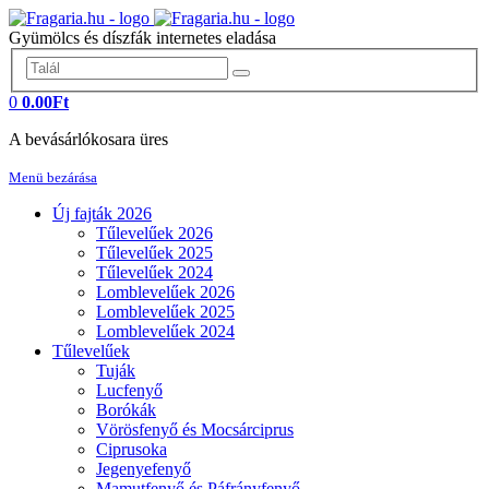
Gyümölcs és díszfák internetes eladása
0
0.00Ft
A bevásárlókosara üres
Menü bezárása
Új fajták 2026
Tűlevelűek 2026
Tűlevelűek 2025
Tűlevelűek 2024
Lomblevelűek 2026
Lomblevelűek 2025
Lomblevelűek 2024
Tűlevelűek
Tuják
Lucfenyő
Borókák
Vörösfenyő és Mocsárciprus
Ciprusoka
Jegenyefenyő
Mamutfenyő és Páfrányfenyő