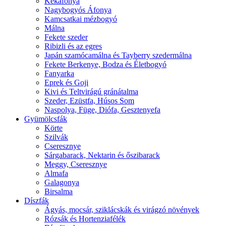
Kékáfonya
Nagybogyós Áfonya
Kamcsatkai mézbogyó
Málna
Fekete szeder
Ribizli és az egres
Japán szamócamálna és Tayberry szedermálna
Fekete Berkenye, Bodza és Életbogyó
Fanyarka
Eprek és Goji
Kivi és Teltvirágú gránátalma
Szeder, Ezüstfa, Húsos Som
Naspolya, Füge, Diófa, Gesztenyefa
Gyümölcsfák
Körte
Szilvák
Cseresznye
Sárgabarack, Nektarin és őszibarack
Meggy, Cseresznye
Almafa
Galagonya
Birsalma
Díszfák
Ágyás, mocsár, sziklácskák és virágzó növények
Rózsák és Hortenziafélék