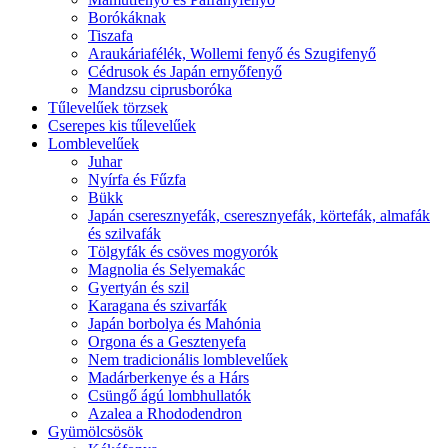
Borókáknak
Tiszafa
Araukáriafélék, Wollemi fenyő és Szugifenyő
Cédrusok és Japán ernyőfenyő
Mandzsu ciprusboróka
Tűlevelűek törzsek
Cserepes kis tűlevelűek
Lomblevelűek
Juhar
Nyírfa és Fűzfa
Bükk
Japán cseresznyefák, cseresznyefák, körtefák, almafák
és szilvafák
Tölgyfák és csöves mogyorók
Magnolia és Selyemakác
Gyertyán és szil
Karagana és szivarfák
Japán borbolya és Mahónia
Orgona és a Gesztenyefa
Nem tradicionális lomblevelűek
Madárberkenye és a Hárs
Csüngő ágú lombhullatók
Azalea a Rhododendron
Gyümölcsösök