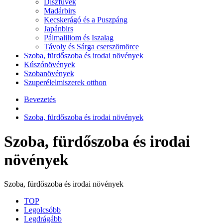
Díszfüvek
Madárbirs
Kecskerágó és a Puszpáng
Japánbirs
Pálmaliliom és Iszalag
Távoly és Sárga cserszömörce
Szoba, fürdőszoba és irodai növények
Kúszónövények
Szobanövények
Szuperélelmiszerek otthon
Bevezetés
Szoba, fürdőszoba és irodai növények
Szoba, fürdőszoba és irodai
növények
Szoba, fürdőszoba és irodai növények
TOP
Legolcsóbb
Legdrágább