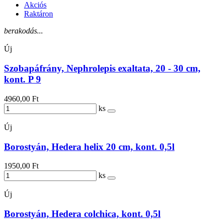
Akciós
Raktáron
berakodás...
Új
Szobapáfrány, Nephrolepis exaltata, 20 - 30 cm,
kont. P 9
4960,00 Ft
ks
Új
Borostyán, Hedera helix 20 cm, kont. 0,5l
1950,00 Ft
ks
Új
Borostyán, Hedera colchica, kont. 0,5l