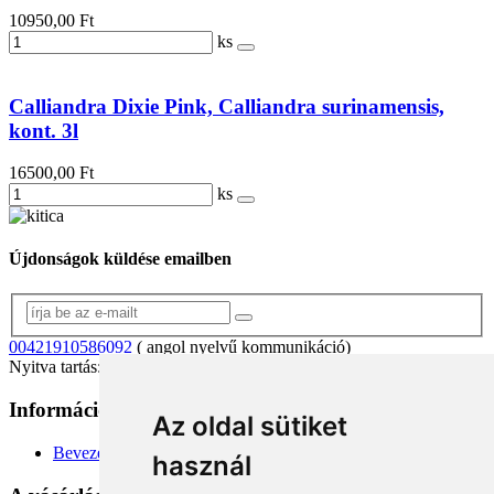
10950,00 Ft
ks
Calliandra Dixie Pink, Calliandra surinamensis,
kont. 3l
16500,00 Ft
ks
Újdonságok küldése emailben
00421910586092
( angol nyelvű kommunikáció)
Nyitva tartás: 8.00 – 16.00 (hétfő-péntek)
Információk
+
Az oldal sütiket
Bevezetés
használ