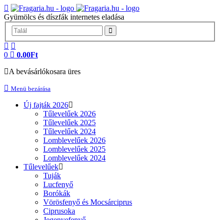
Gyümölcs és díszfák internetes eladása
0
0.00Ft
A bevásárlókosara üres
Menü bezárása
Új fajták 2026
Tűlevelűek 2026
Tűlevelűek 2025
Tűlevelűek 2024
Lomblevelűek 2026
Lomblevelűek 2025
Lomblevelűek 2024
Tűlevelűek
Tuják
Lucfenyő
Borókák
Vörösfenyő és Mocsárciprus
Ciprusoka
Jegenyefenyő