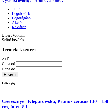
Výsadba ovocných stromov a kríkov
TOP
Legolcsóbb
Legdrágább
Akciós
Raktáron
berakodás...
Szűrő bezárása
Termékek szűrése
Ár
Cena od
Cena do
Filterelni
Filter
(0)
Cseresznye - Kleparowska, Prunus cerasus 130 - 150
cm, folyt. 8 l