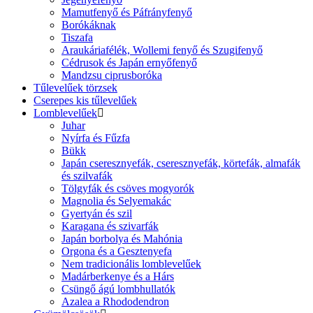
Mamutfenyő és Páfrányfenyő
Borókáknak
Tiszafa
Araukáriafélék, Wollemi fenyő és Szugifenyő
Cédrusok és Japán ernyőfenyő
Mandzsu ciprusboróka
Tűlevelűek törzsek
Cserepes kis tűlevelűek
Lomblevelűek
Juhar
Nyírfa és Fűzfa
Bükk
Japán cseresznyefák, cseresznyefák, körtefák, almafák
és szilvafák
Tölgyfák és csöves mogyorók
Magnolia és Selyemakác
Gyertyán és szil
Karagana és szivarfák
Japán borbolya és Mahónia
Orgona és a Gesztenyefa
Nem tradicionális lomblevelűek
Madárberkenye és a Hárs
Csüngő ágú lombhullatók
Azalea a Rhododendron