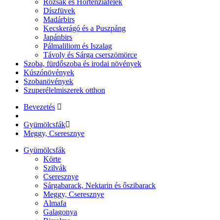
Rózsák és Hortenziafélék
Díszfüvek
Madárbirs
Kecskerágó és a Puszpáng
Japánbirs
Pálmaliliom és Iszalag
Távoly és Sárga cserszömörce
Szoba, fürdőszoba és irodai növények
Kúszónövények
Szobanövények
Szuperélelmiszerek otthon
Bevezetés
Gyümölcsfák
Meggy, Cseresznye
Gyümölcsfák
Körte
Szilvák
Cseresznye
Sárgabarack, Nektarin és őszibarack
Meggy, Cseresznye
Almafa
Galagonya