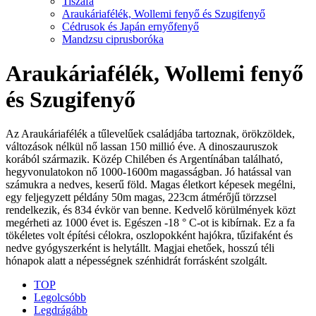
Tiszafa
Araukáriafélék, Wollemi fenyő és Szugifenyő
Cédrusok és Japán ernyőfenyő
Mandzsu ciprusboróka
Araukáriafélék, Wollemi fenyő
és Szugifenyő
Az Araukáriafélék a tűlevelűek családjába tartoznak, örökzöldek,
változások nélkül nő lassan 150 millió éve. A dinoszauruszok
korából származik. Közép Chilében és Argentínában található,
hegyvonulatokon nő 1000-1600m magasságban. Jó hatással van
számukra a nedves, keserű föld. Magas életkort képesek megélni,
egy feljegyzett példány 50m magas, 223cm átmérőjű törzzsel
rendelkezik, és 834 évkör van benne. Kedvelő körülmények közt
megérheti az 1000 évet is. Egészen -18 ° C-ot is kibírnak. Ez a fa
tökéletes volt építési célokra, oszlopokként hajókra, tűzifaként és
nedve gyógyszerként is helytállt. Magjai ehetőek, hosszú téli
hónapok alatt a népességnek szénhidrát forrásként szolgált.
TOP
Legolcsóbb
Legdrágább