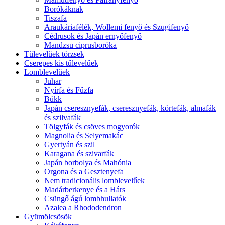
Borókáknak
Tiszafa
Araukáriafélék, Wollemi fenyő és Szugifenyő
Cédrusok és Japán ernyőfenyő
Mandzsu ciprusboróka
Tűlevelűek törzsek
Cserepes kis tűlevelűek
Lomblevelűek
Juhar
Nyírfa és Fűzfa
Bükk
Japán cseresznyefák, cseresznyefák, körtefák, almafák
és szilvafák
Tölgyfák és csöves mogyorók
Magnolia és Selyemakác
Gyertyán és szil
Karagana és szivarfák
Japán borbolya és Mahónia
Orgona és a Gesztenyefa
Nem tradicionális lomblevelűek
Madárberkenye és a Hárs
Csüngő ágú lombhullatók
Azalea a Rhododendron
Gyümölcsösök