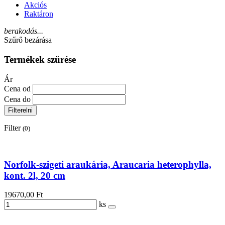
Akciós
Raktáron
berakodás...
Szűrő bezárása
Termékek szűrése
Ár
Cena od
Cena do
Filterelni
Filter
(0)
Norfolk-szigeti araukária, Araucaria heterophylla,
kont. 2l, 20 cm
19670,00 Ft
ks