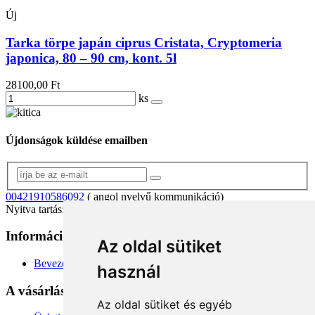
Új
Tarka törpe japán ciprus Cristata, Cryptomeria
japonica, 80 – 90 cm, kont. 5l
28100,00 Ft
ks
Újdonságok küldése emailben
00421910586092
( angol nyelvű kommunikáció)
Nyitva tartás: 8.00 – 16.00 (hétfő-péntek)
Információk
+
Az oldal sütiket
Bevezetés
használ
A vásárlásról
+
Az oldal sütiket és egyéb