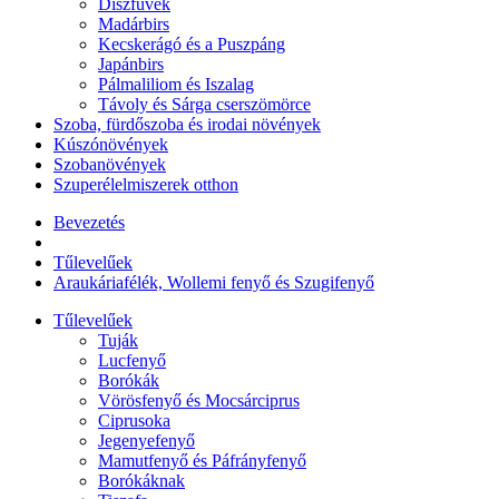
Díszfüvek
Madárbirs
Kecskerágó és a Puszpáng
Japánbirs
Pálmaliliom és Iszalag
Távoly és Sárga cserszömörce
Szoba, fürdőszoba és irodai növények
Kúszónövények
Szobanövények
Szuperélelmiszerek otthon
Bevezetés
Tűlevelűek
Araukáriafélék, Wollemi fenyő és Szugifenyő
Tűlevelűek
Tuják
Lucfenyő
Borókák
Vörösfenyő és Mocsárciprus
Ciprusoka
Jegenyefenyő
Mamutfenyő és Páfrányfenyő
Borókáknak