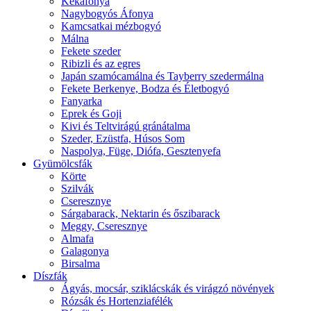
Kékáfonya
Nagybogyós Áfonya
Kamcsatkai mézbogyó
Málna
Fekete szeder
Ribizli és az egres
Japán szamócamálna és Tayberry szedermálna
Fekete Berkenye, Bodza és Életbogyó
Fanyarka
Eprek és Goji
Kivi és Teltvirágú gránátalma
Szeder, Ezüstfa, Húsos Som
Naspolya, Füge, Diófa, Gesztenyefa
Gyümölcsfák
Körte
Szilvák
Cseresznye
Sárgabarack, Nektarin és őszibarack
Meggy, Cseresznye
Almafa
Galagonya
Birsalma
Díszfák
Ágyás, mocsár, sziklácskák és virágzó növények
Rózsák és Hortenziafélék