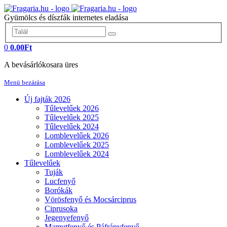
Gyümölcs és díszfák internetes eladása
0
0.00Ft
A bevásárlókosara üres
Menü bezárása
Új fajták 2026
Tűlevelűek 2026
Tűlevelűek 2025
Tűlevelűek 2024
Lomblevelűek 2026
Lomblevelűek 2025
Lomblevelűek 2024
Tűlevelűek
Tuják
Lucfenyő
Borókák
Vörösfenyő és Mocsárciprus
Ciprusoka
Jegenyefenyő
Mamutfenyő és Páfrányfenyő